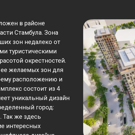
ложен в районе
асти Стамбула. Зона
чших зон недалеко от
ими туристическими
расотой окрестностей.
олее желаемых зон для
оему расположению и
мплекс состоит из 4
меет уникальный дизайн
ределенный город:
. Так же здесь
ие интересных