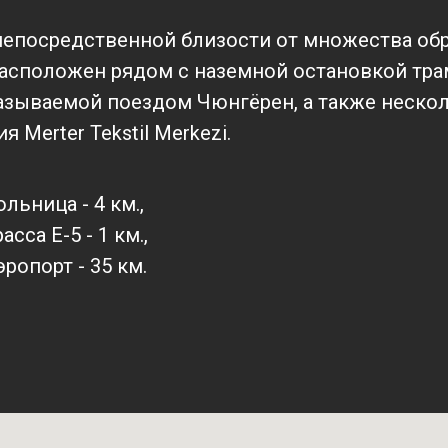
непосредственной близости от множества об
расположен рядом с наземной остановкой трам
называемой поездом Чюнгёрен, а также неско
 Merter Tekstil Merkezi.
ольница - 4 км.,
расса E-5 - 1 км.,
эропорт - 35 км.