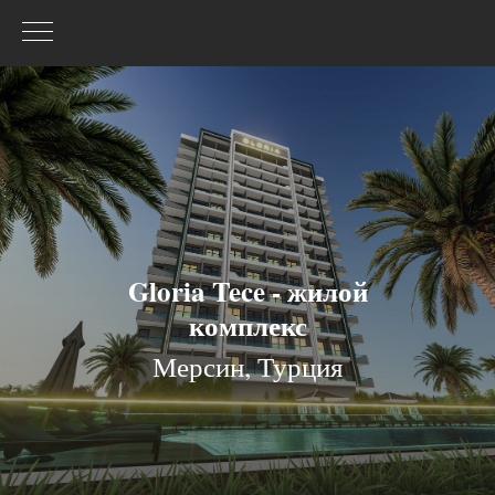
Gloria Tece - жилой
комплекс
Мерсин, Турция