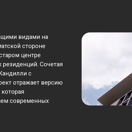
ющими видами на
иатской стороне
старом центре
 резиденций. Сочетая
Кандилли с
оект отражает версию
 которая
ием современных