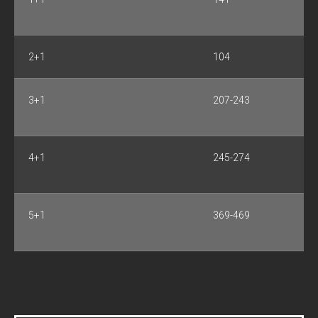
2+1
104
3+1
207-243
4+1
245-274
5+1
369-469