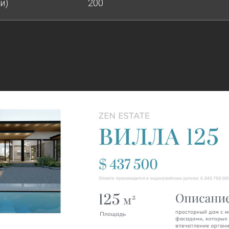
и)
200