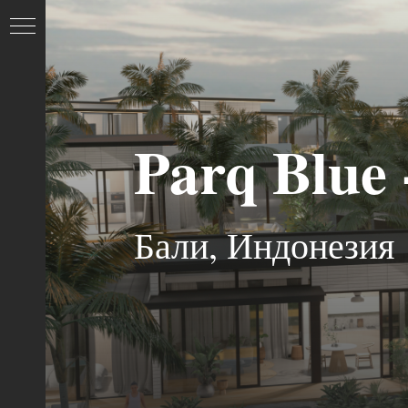
Parq Blue
И
Бали, Индонезия