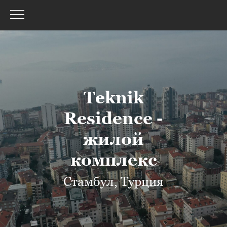
Teknik
Residence -
жилой
комплекс
Стамбул, Турция