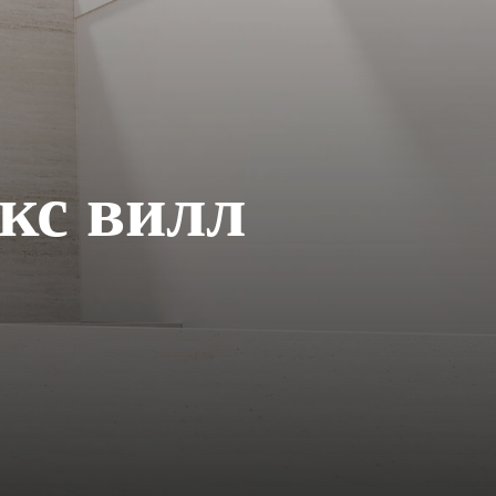
екс вилл