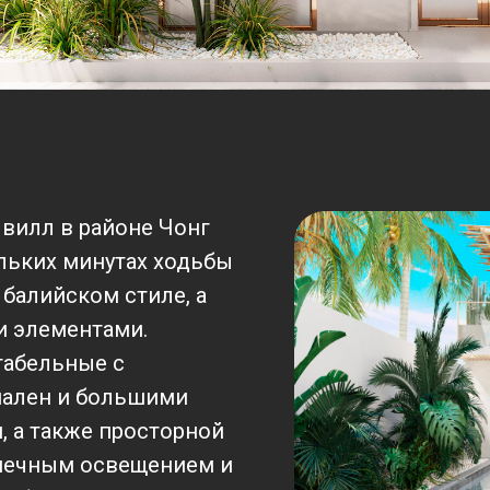
 вилл в районе Чонг
льких минутах ходьбы
балийском стиле, а
и элементами.
табельные с
ален и большими
 а также просторной
лнечным освещением и