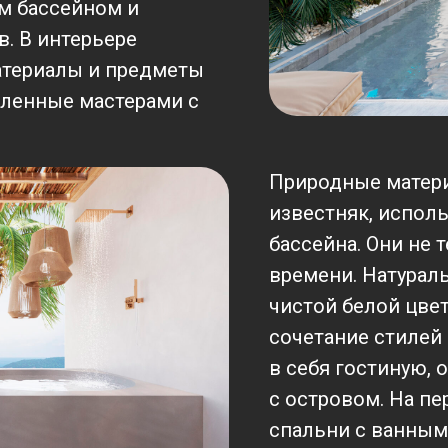
м бассейном и
. В интерьере
атериалы и предметы
вленные мастерами с
Природные матери
известняк, испол
бассейна. Они не 
времени. Натурал
чистой белой цве
сочетание стилей
в себя гостиную, 
с островом. На п
спальни с ванным