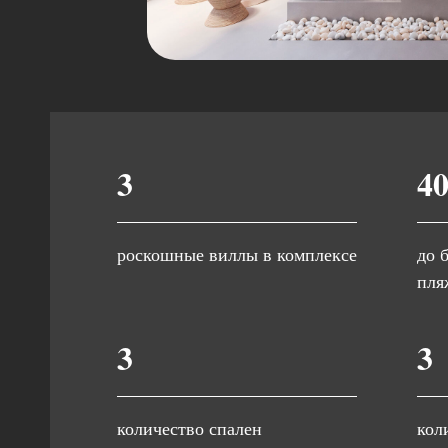
3
4
роскошные виллы в комплексе
до 
пля
3
3
количество спален
кол