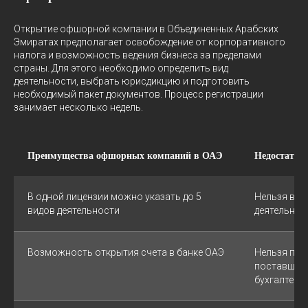
Открытие офшорной компании в Объединенных Арабских
Эмиратах предполагает освобождение от корпоративного
налога и возможность ведения бизнеса за пределами
страны. Для этого необходимо определить вид
деятельности, выбрать юрисдикцию и подготовить
необходимый пакет документов. Процесс регистрации
занимает несколько недель.
Преимущества офшорных компаний в ОАЭ
Недостатки
В одной лицензии можно указать до 5
Нельзя вес
видов деятельности
деятельнос
Возможность открытия счета в банке ОАЭ
Нельзя при
поставщико
бухгалтеро