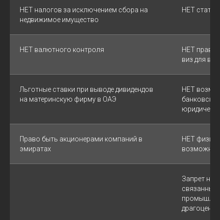
НЕТ налогов за исключением сбора на
НЕТ статус
недвижимое имущество
НЕТ валютного контроля
НЕТ права 
виз для вл
Льготные ставки при выводе дивидендов
НЕТ возмо
на материнскую фирму в ОАЭ
банковские
юридически
Право быть акционерами компаний в
НЕТ физиче
эмиратах
возможнос
Запрет на д
связанных 
промышлен
драгоценны