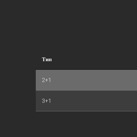
Тип
2+1
3+1